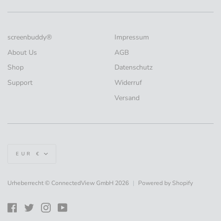
screenbuddy®
Impressum
About Us
AGB
Shop
Datenschutz
Support
Widerruf
Versand
Währung
EUR €
Urheberrecht © ConnectedView GmbH 2026
|
Powered by Shopify
Facebook
Twitter
Instagram
YouTube